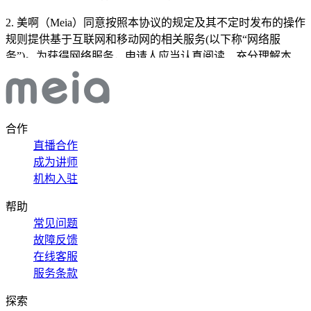
2. 美啊（Meia）同意按照本协议的规定及其不定时发布的操作
规则提供基于互联网和移动网的相关服务(以下称“网络服
务”)。为获得网络服务，申请人应当认真阅读、充分理解本
《协议》中各条款, 包括免除或者限制本网站责任的免责条款
及对用户的权利限制条款。认真阅读并选择接受或不接受本
《协议》(未成年人应在法定监护人陪同下阅读)。同意接受本
协议的全部条款的，申请人应当按照页面上的提示完成全部的
合作
注册程序，并在注册程序过程中点击“同意”按钮，否则视为不
直播合作
接受本《协议》全部条款，申请人应当终止并退出申请。
成为讲师
机构入驻
3. 注册用户在使用美啊（Meia）中的有关服务时，应承诺接受
并遵守各项相关规则的规定。美啊（Meia）有权根据实际运营
帮助
需要而不定时修改本协议或补充协议，如本协议有任何变更，
常见问题
将通过网站消息或其他方式通知用户。如注册用户不同意相关
故障反馈
变更，则应立即终止账号使用，否则即视同用户同意并完全接
在线客服
受修订后的协议版本。经修订的协议一经公布于美啊（Meia）
服务条款
网站链接及页面，立即自动生效，亦成为本协议的一部分。注
册用户登录且继续使用服务将被视为已接受修订后的协议。除
探索